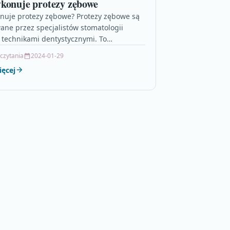
konuje protezy zębowe
nuje protezy zębowe? Protezy zębowe są
ne przez specjalistów stomatologii
technikami dentystycznymi. To
naliści, którzy posiadają specjalną wiedzę i
 czytania
2024-01-29
ości w zakresie…
ięcej