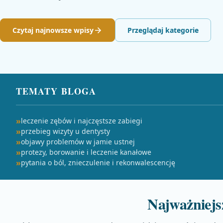
Czytaj najnowsze wpisy
Przeglądaj kategorie
TEMATY BLOGA
leczenie zębów i najczęstsze zabiegi
przebieg wizyty u dentysty
objawy problemów w jamie ustnej
protezy, borowanie i leczenie kanałowe
pytania o ból, znieczulenie i rekonwalescencję
Najważniejs