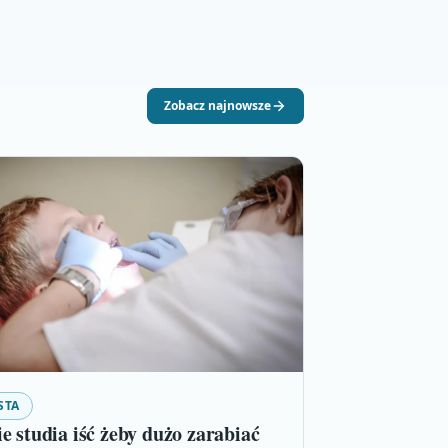
Zobacz najnowsze
STA
e studia iść żeby dużo zarabiać