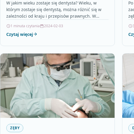
W jakim wieku zostaje się dentysta? Wieku, w
Po
którym zostaje się dentystą, można różnić się w
za
zależności od kraju i przepisów prawnych. W
zę
Polsce,…
ut
1 minuta czytania
2024-02-03
Czytaj więcej
Cz
ZĘBY