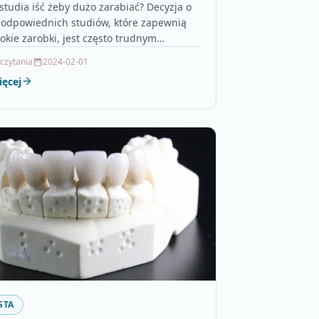
 studia iść żeby dużo zarabiać? Decyzja o
odpowiednich studiów, które zapewnią
kie zarobki, jest często trudnym
m. Jednak istnieje kilka…
 czytania
2024-02-01
ięcej
STA