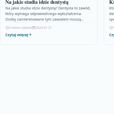
Na jakie studia idzie dentystą
Kt
Na jakie studia idzie dentystą? Dentysta to zawód,
Kt
który wymaga odpowiedniego wykształcenia.
de
Osoby zainteresowane tym zawodem muszą
sp
ukończyć studia na kierunku stomatologia. Jest to…
za
3 minut czytania
2024-01-31
Czytaj więcej
Cz