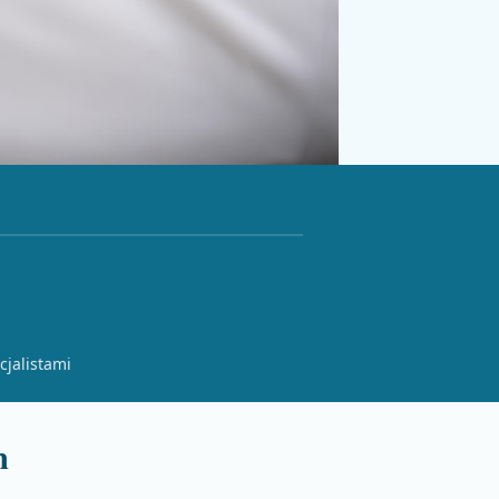
cjalistami
m