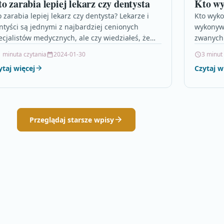
o zarabia lepiej lekarz czy dentysta
Kto wy
o zarabia lepiej lekarz czy dentysta? Lekarze i
Kto wyko
ntyści są jednymi z najbardziej cenionych
wykonywa
ecjalistów medycznych, ale czy wiedziałeś, że
zwanych 
robki między tymi dwoma…
profesjo
1 minuta czytania
2024-01-30
3 minut
umiejętn
ytaj więcej
Czytaj w
Przeglądaj starsze wpisy