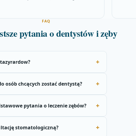
FAQ
stsze pytania o dentystów i zęby
stazyrardow?
do osób chcących zostać dentystą?
dstawowe pytania o leczenie zębów?
ultację stomatologiczną?