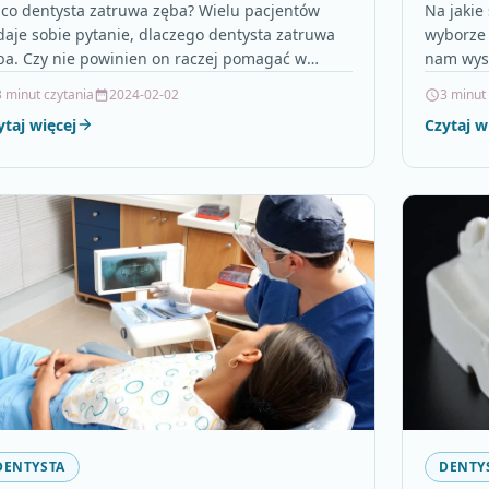
 co dentysta zatruwa zęba? Wielu pacjentów
Na jakie
daje sobie pytanie, dlaczego dentysta zatruwa
wyborze 
ba. Czy nie powinien on raczej pomagać w
nam wyso
rzymaniu zdrowia jamy…
wyzwanie
3 minut czytania
2024-02-02
3 minut
ytaj więcej
Czytaj w
DENTYSTA
DENTY