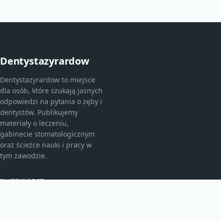
Dentystazyrardow
Dentystazyrardow to miejsce
dla osób, które szukają jasnych
odpowiedzi na pytania o zęby i
dentystów. Publikujemy
materiały o leczeniu,
gabinecie stomatologicznym
oraz ścieżce nauki i pracy w
tym zawodzie.
KATEGORIE
Bez kategorii