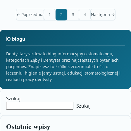
← Poprzednia
1
2
3
4
Następna →
O blogu
Dentystazyrardow to blog informacyjny o stomatologii,
kategoriach Zęby i Dentysta oraz najczęstszych pytaniach
pacjentów. Znajdziesz tu krótkie, zrozumiałe treści o
leczeniu, higienie jamy ustnej, edukacji stomatologicznej i
realiach pracy dentysty.
Szukaj
Szukaj
Ostatnie wpisy