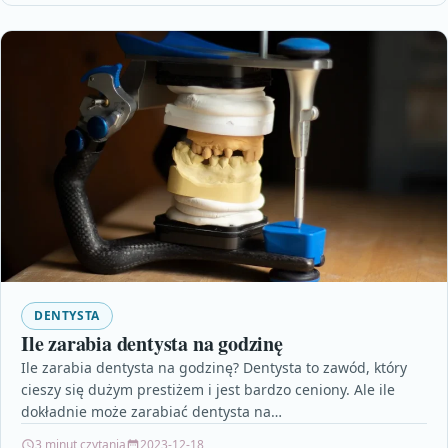
DENTYSTA
Ile zarabia dentysta na godzinę
Ile zarabia dentysta na godzinę? Dentysta to zawód, który
cieszy się dużym prestiżem i jest bardzo ceniony. Ale ile
dokładnie może zarabiać dentysta na…
3 minut czytania
2023-12-18